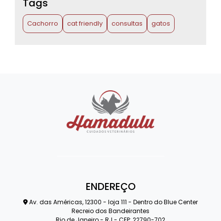
Tags
Cachorro
cat friendly
consultas
gatos
ENDEREÇO
Av. das Américas, 12300 - loja 111 - Dentro do Blue Center
Recreio dos Bandeirantes
Rio de Janeiro - RJ - CEP: 22790-702