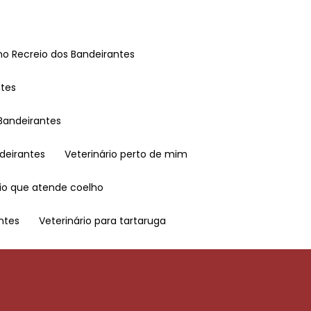
o no Recreio dos Bandeirantes
ntes
 Bandeirantes
ndeirantes
Veterinário perto de mim
ário que atende coelho
antes
Veterinário para tartaruga