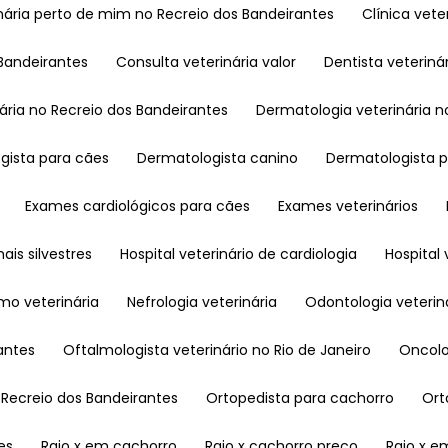
rinária perto de mim no Recreio dos Bandeirantes
Clínica ve
 Bandeirantes
Consulta veterinária valor
Dentista veteriná
nária no Recreio dos Bandeirantes
Dermatologia veterinária n
ogista para cães
Dermatologista canino
Dermatologista 
Exames cardiológicos para cães
Exames veterinários
mais silvestres
Hospital veterinário de cardiologia
Hospita
smo veterinária
Nefrologia veterinária
Odontologia veterin
rantes
Oftalmologista veterinário no Rio de Janeiro
Oncol
o Recreio dos Bandeirantes
Ortopedista para cachorro
Or
es
Raio x em cachorro
Raio x cachorro preço
Raio x 