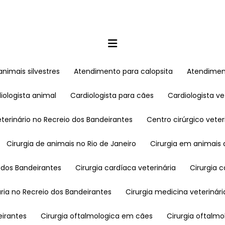
nimais silvestres
Atendimento para calopsita
Atendime
diologista animal
Cardiologista para cães
Cardiologista ve
veterinário no Recreio dos Bandeirantes
Centro cirúrgico vete
Cirurgia de animais no Rio de Janeiro
Cirurgia em animais
 dos Bandeirantes
Cirurgia cardíaca veterinária
Cirurgia
nária no Recreio dos Bandeirantes
Cirurgia medicina veterinári
eirantes
Cirurgia oftalmologica em cães
Cirurgia oftal