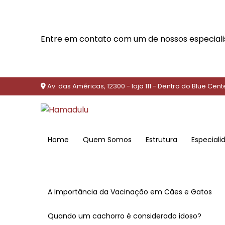
Entre em contato com um de nossos especiali
Av. das Américas, 12300 - loja 111 - Dentro do Blue Cent
Home
Quem Somos
Estrutura
Especial
A Importância da Vacinação em Cães e Gatos
Quando um cachorro é considerado idoso?