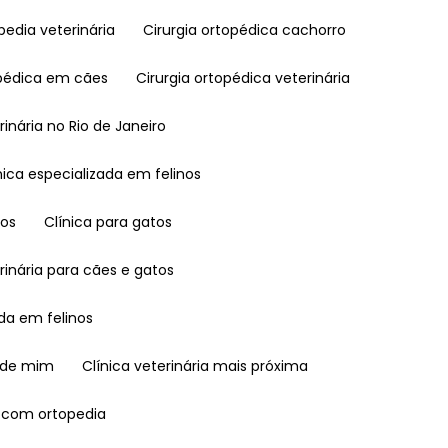
opedia veterinária
Cirurgia ortopédica cachorro
topédica em cães
Cirurgia ortopédica veterinária
erinária no Rio de Janeiro
línica especializada em felinos
nos
Clínica para gatos
terinária para cães e gatos
ada em felinos
o de mim
Clínica veterinária mais próxima
ia com ortopedia