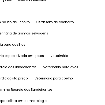
 no Rio de Janeiro
Ultrassom de cachorro
terinária de animais selvagens
ria para coelhos
ária especializada em gatos
Veterinário
ecreio dos Bandeirantes
Veterinário para aves
ardiologista preço
Veterinário para coelho
 mim no Recreio dos Bandeirantes
 especialista em dermatologia