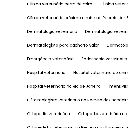
Clínica veterinária perto de mim
Clínica vete
Clínica veterinária próximo a mim no Recreio dos
Dermatologia veterinária
Dermatologia veteri
Dermatologista para cachorro valor
Dermatol
Emergência veterinária
Endoscopia veterinária
Hospital veterinário
Hospital veterinário de ani
Hospital veterinário no Rio de Janeiro
Intensivi
Oftalmologista veterinário no Recreio dos Bandei
Ortopedia veterinária
Ortopedia veterinária n
Ortopedista veterinário no Recreio dos Bandeirant