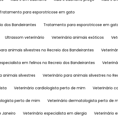
Tratamento para esporotricose em gato
io dos Bandeirantes
Tratamento para esporotricose em gato
Ultrassom veterinário
Veterinária animais exóticos
Ve
 para animais silvestres no Recreio dos Bandeirantes
Veteriná
a especialista em felinos no Recreio dos Bandeirantes
Veterin
ra animais silvestres
Veterinário para animais silvestres no R
ista
Veterinário cardiologista perto de mim
Veterinário c
tologista perto de mim
Veterinário dermatologista perto de
e Janeiro
Veterinário especialista em alergia
Veterinário