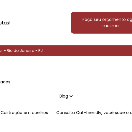
Faça seu orçamento ag
stas!
mesmo
er - Rio de Janeiro - RJ
idades
Blog
Castração em coelhos
Consulta Cat-friendly, você sabe o 