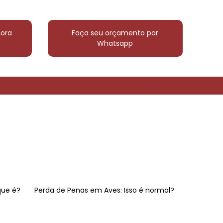
ora
Faça seu orçamento por
Whatsapp
(21) 3546-0189
(21) 99508-1663
que é?
Perda de Penas em Aves: Isso é normal?