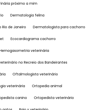
terinária próximo a mim
rio
Dermatologia felina
o Rio de Janeiro
Dermatologista para cachorro
pet
Ecocardiograma cachorro
Hemogasometria veterinária
l veterinário no Recreio dos Bandeirantes
ária
Oftalmologista veterinário
ogia veterinária
Ortopedia animal
topedista canino
Ortopedista veterinário
em gatos
Raio x veterinário