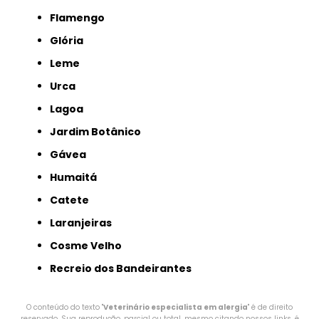
Flamengo
Glória
Leme
Urca
Lagoa
Jardim Botânico
Gávea
Humaitá
Catete
Laranjeiras
Cosme Velho
Recreio dos Bandeirantes
O conteúdo do texto "
Veterinário especialista em alergia
" é de direito
reservado. Sua reprodução, parcial ou total, mesmo citando nossos links, é