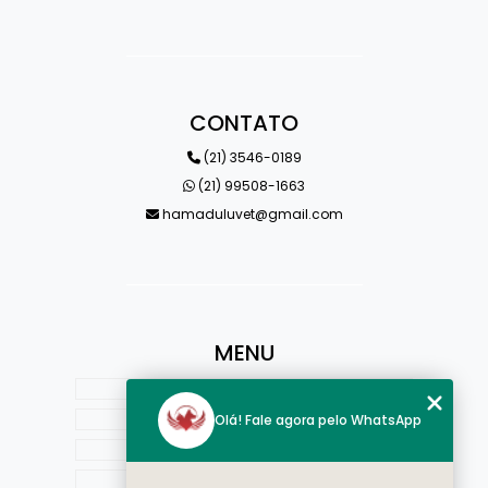
CONTATO
(21) 3546-0189
(21) 99508-1663
hamaduluvet@gmail.com
MENU
HOME
QUEM SOMOS
Olá! Fale agora pelo WhatsApp
ESTRUTURA
ESPECIALIDADES