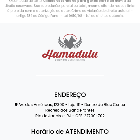
O conteúdo do texto "
Clínica veterinária para gatos perto de mim
" é de
direito reservado. Sua reprodução, parcial ou total, mesmo citando nossos links,
é proibida sem a autorização do autor. Crime de violação de direito autoral –
artigo 184 do Código Penal –
Lei 9610/98 - Lei de direitos autorais
.
ENDEREÇO
Av. das Américas, 12300 - loja 111 - Dentro do Blue Center
Recreio dos Bandeirantes
Rio de Janeiro - RJ - CEP: 22790-702
Horário de ATENDIMENTO