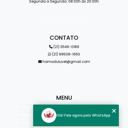
Segunda a Segunda: 08:00h às 20:00h
CONTATO
(21) 3546-0189
(21) 99508-1663
hamaduluvet@gmail.com
MENU
HOME
QUEM SOMOS
Olá! Fale agora pelo WhatsApp
ESTRUTURA