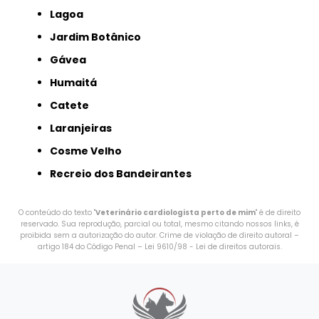
Lagoa
Jardim Botânico
Gávea
Humaitá
Catete
Laranjeiras
Cosme Velho
Recreio dos Bandeirantes
O conteúdo do texto "
Veterinário cardiologista perto de mim
" é de direito
reservado. Sua reprodução, parcial ou total, mesmo citando nossos links, é
proibida sem a autorização do autor. Crime de violação de direito autoral –
artigo 184 do Código Penal –
Lei 9610/98 - Lei de direitos autorais
.