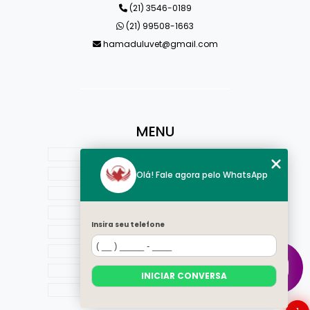
(21) 3546-0189
(21) 99508-1663
hamaduluvet@gmail.com
MENU
HOME
QUEM SOMOS
Olá! Fale agora pelo WhatsApp
ESTRUTURA
ESPECIALIDADES
Insira seu telefone
BLOG
CONTATO
CATEGORIAS
INICIAR CONVERSA
MAPA DO SITE