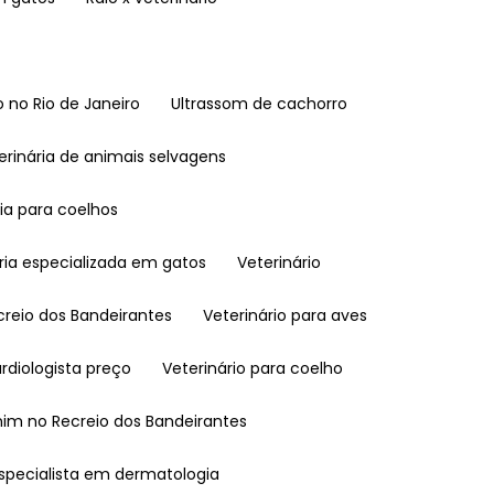
 no Rio de Janeiro
Ultrassom de cachorro
terinária de animais selvagens
ria para coelhos
ária especializada em gatos
Veterinário
ecreio dos Bandeirantes
Veterinário para aves
ardiologista preço
Veterinário para coelho
 mim no Recreio dos Bandeirantes
 especialista em dermatologia