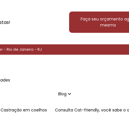
Faça seu orçamento ag
stas!
mesmo
er - Rio de Janeiro - RJ
idades
Blog
Castração em coelhos
Consulta Cat-friendly, você sabe o 