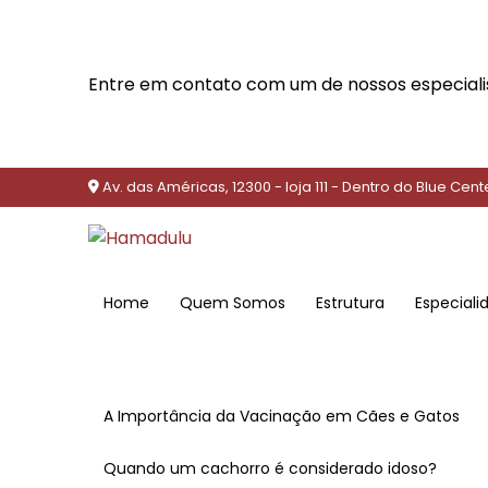
Entre em contato com um de nossos especiali
Av. das Américas, 12300 - loja 111 - Dentro do Blue Cent
Home
Quem Somos
Estrutura
Especial
A Importância da Vacinação em Cães e Gatos
Quando um cachorro é considerado idoso?