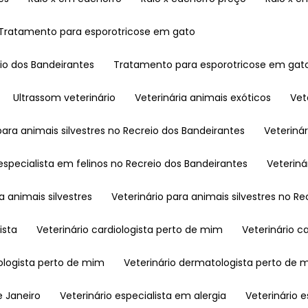
Tratamento para esporotricose em gato
io dos Bandeirantes
Tratamento para esporotricose em gato
Ultrassom veterinário
Veterinária animais exóticos
Ve
 para animais silvestres no Recreio dos Bandeirantes
Veteriná
a especialista em felinos no Recreio dos Bandeirantes
Veterin
ra animais silvestres
Veterinário para animais silvestres no R
ista
Veterinário cardiologista perto de mim
Veterinário c
tologista perto de mim
Veterinário dermatologista perto de
e Janeiro
Veterinário especialista em alergia
Veterinário