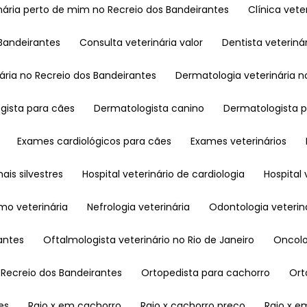
rinária perto de mim no Recreio dos Bandeirantes
Clínica ve
 Bandeirantes
Consulta veterinária valor
Dentista veteriná
nária no Recreio dos Bandeirantes
Dermatologia veterinária n
ogista para cães
Dermatologista canino
Dermatologista 
Exames cardiológicos para cães
Exames veterinários
mais silvestres
Hospital veterinário de cardiologia
Hospita
smo veterinária
Nefrologia veterinária
Odontologia veterin
rantes
Oftalmologista veterinário no Rio de Janeiro
Oncol
o Recreio dos Bandeirantes
Ortopedista para cachorro
Or
es
Raio x em cachorro
Raio x cachorro preço
Raio x 