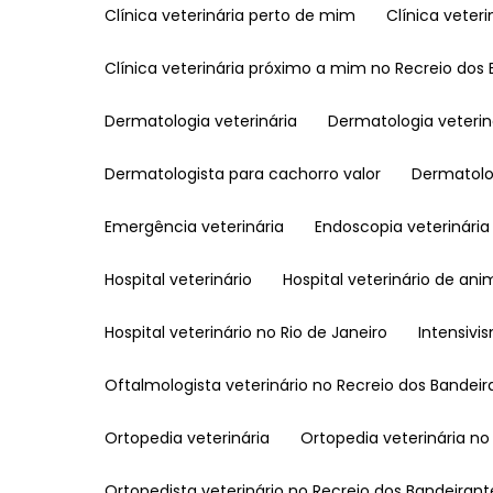
Clínica veterinária perto de mim
Clínica vete
Clínica veterinária próximo a mim no Recreio dos
Dermatologia veterinária
Dermatologia veteri
Dermatologista para cachorro valor
Dermatol
Emergência veterinária
Endoscopia veterinária
Hospital veterinário
Hospital veterinário de ani
Hospital veterinário no Rio de Janeiro
Intensivi
Oftalmologista veterinário no Recreio dos Bandei
Ortopedia veterinária
Ortopedia veterinária n
Ortopedista veterinário no Recreio dos Bandeirant