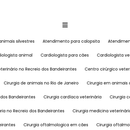
nimais silvestres
Atendimento para calopsita
Atendime
diologista animal
Cardiologista para cães
Cardiologista ve
veterinário no Recreio dos Bandeirantes
Centro cirúrgico vete
Cirurgia de animais no Rio de Janeiro
Cirurgia em animais
 dos Bandeirantes
Cirurgia cardíaca veterinária
Cirurgia
nária no Recreio dos Bandeirantes
Cirurgia medicina veterinári
eirantes
Cirurgia oftalmologica em cães
Cirurgia oftal