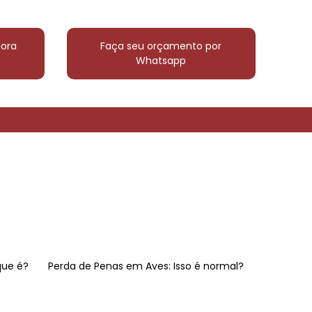
ora
Faça seu orçamento por
Whatsapp
(21) 3546-0189
(21) 99508-1663
que é?
Perda de Penas em Aves: Isso é normal?