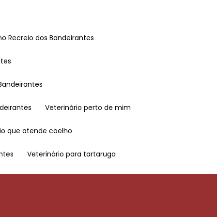
o no Recreio dos Bandeirantes
ntes
 Bandeirantes
ndeirantes
Veterinário perto de mim
ário que atende coelho
antes
Veterinário para tartaruga