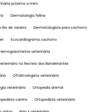
terinária próximo a mim
rio
Dermatologia felina
o Rio de Janeiro
Dermatologista para cachorro
pet
Ecocardiograma cachorro
Hemogasometria veterinária
l veterinário no Recreio dos Bandeirantes
ária
Oftalmologista veterinário
ogia veterinária
Ortopedia animal
topedista canino
Ortopedista veterinário
em gatos
Raio x veterinário