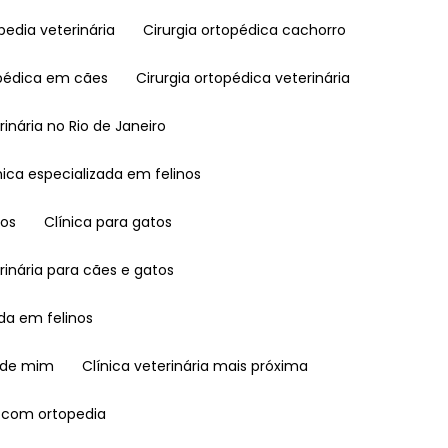
opedia veterinária
Cirurgia ortopédica cachorro
topédica em cães
Cirurgia ortopédica veterinária
erinária no Rio de Janeiro
línica especializada em felinos
nos
Clínica para gatos
terinária para cães e gatos
ada em felinos
o de mim
Clínica veterinária mais próxima
ia com ortopedia