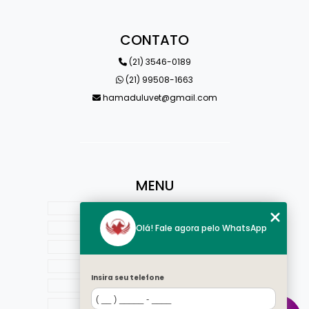
CONTATO
(21) 3546-0189
(21) 99508-1663
hamaduluvet@gmail.com
MENU
HOME
QUEM SOMOS
Olá! Fale agora pelo WhatsApp
ESTRUTURA
ESPECIALIDADES
Insira seu telefone
BLOG
CONTATO