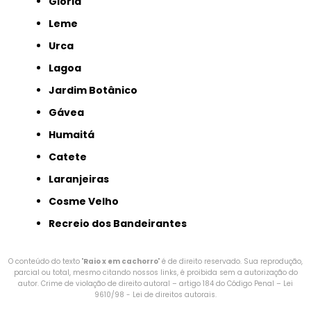
Glória
Leme
Urca
Lagoa
Jardim Botânico
Gávea
Humaitá
Catete
Laranjeiras
Cosme Velho
Recreio dos Bandeirantes
O conteúdo do texto "
Raio x em cachorro
" é de direito reservado. Sua reprodução,
parcial ou total, mesmo citando nossos links, é proibida sem a autorização do
autor. Crime de violação de direito autoral – artigo 184 do Código Penal –
Lei
9610/98 - Lei de direitos autorais
.