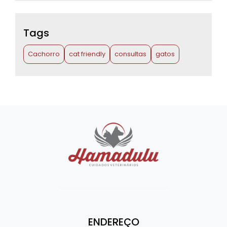
Tags
Cachorro
cat friendly
consultas
gatos
ENDEREÇO